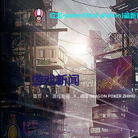
游戏新闻
首页
游戏新闻
RED DRAGON POKER ZHIHU