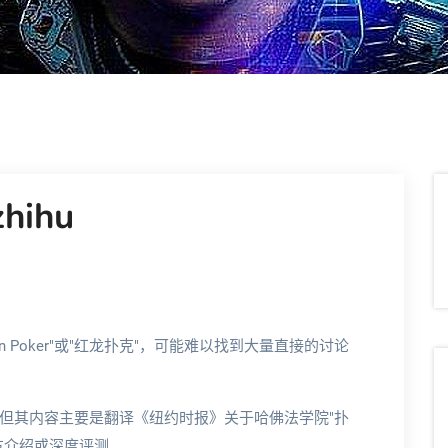
zhihu
n Poker"或"红龙扑克"，可能难以找到大量直接的讨论
但其内容主要是翻译《纽约时报》关于哈佛法学院"扑
方介绍或深度评测。