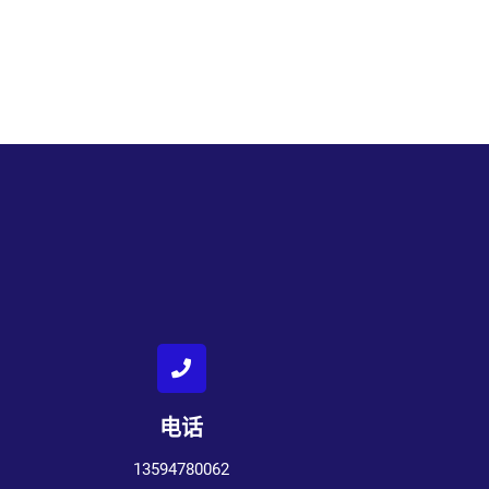
电话
13594780062